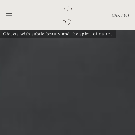
跳至內
購
容
物
CART (0)
車
Objects with subtle beauty and the spirit of nature