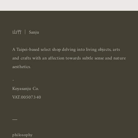
山竹 ｜ Sanju
A Taipei-based select shop delving into living objects, arts
and crafts with an affection towards subtle sense and nature
aesthetics.
-
Koyasanju Co.
VAT.00507340
＿
philosophy