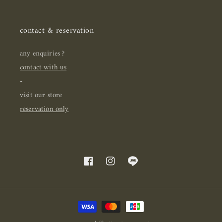
contact & reservation
any enquiries ?
contact with us
-
visit our store
reservation only
Facebook
Instagram
Translation
missing:
zh-
付
TW.general.social.links.line
款