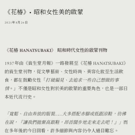
《花椿》• 昭和女性美的啟蒙
2021年8月26日
《花椿 HANATSUBAKI》 昭和時代女性的啟蒙刊物
1937年由《資生堂月報》一路發展至《花椿 HANATSUBAKI》
的資生堂刊物，從文學藝術、女性時尚、美容化妝至生活飲
食，都在鼓勵女性「
打破偏見、去追求一些自己想做的事
情
。」不僅是昭和女性對於美的啟蒙的重要角色，也是一部日
本近代流行史。
「寬鬆、自由奔放的服裝……大多搭配赤腳或低跟涼鞋，彷彿
在說，『讓我們拋棄高跟鞋，昂首闊步地走來走去吧！』」
而
在多年後的今日回看，許多細節與內容仍令人過目難忘。