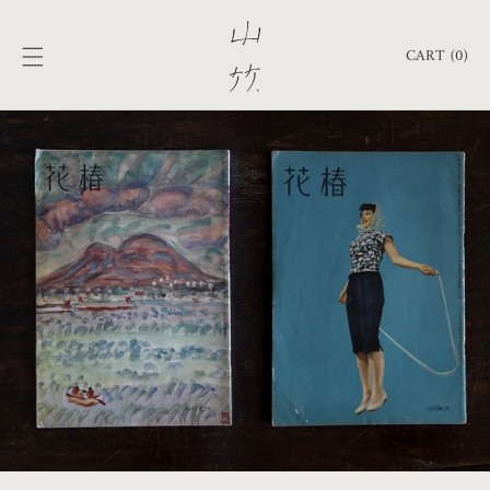
跳至內
購
容
物
CART (0)
車