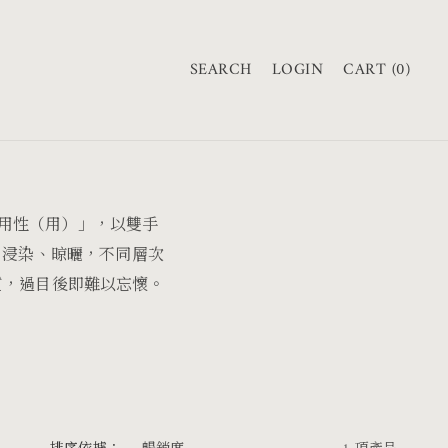
購
物
SEARCH
LOGIN
CART (0)
車
用性（用）」，以雙手
、浸染、晾曬，不同層次
氣質，過目後即難以忘懷。