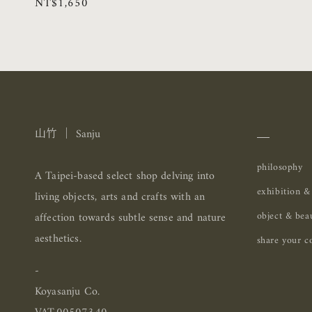
定
NT$1,650
商：
價
＿
山竹 ｜ Sanju
philosophy
A Taipei-based select shop delving into
exhibition &
living objects, arts and crafts with an
object & bea
affection towards subtle sense and nature
aesthetics.
share your co
-
Koyasanju Co.