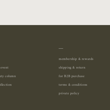
＿
membership & rewards
 event
shipping & return
uty column
for B2B purchase
llection
terms & conditions
private policy