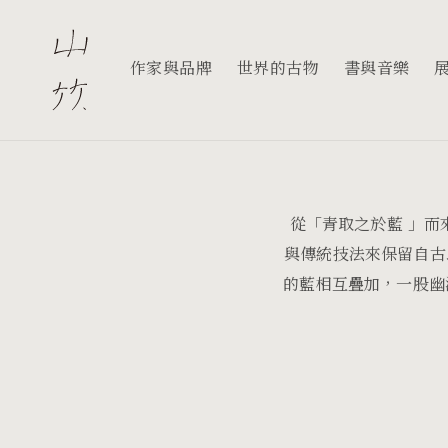
跳至內
容
作家與品牌
世界的古物
書與音樂
從「青取之於藍 」
與傳統技法來保留自古
的藍相互疊加，一股幽深