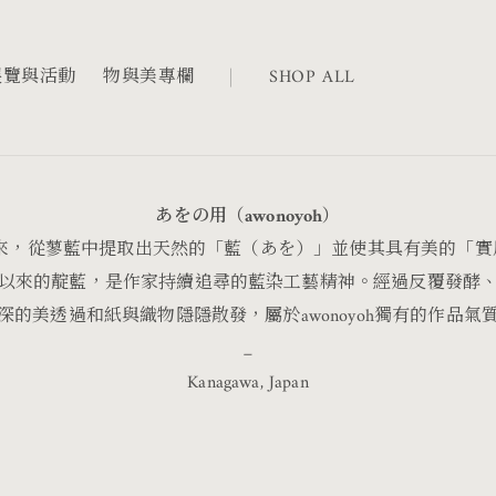
展覽與活動
物與美專欄
SHOP ALL
あをの用（awonoyoh）
而來，從蓼藍中提取出天然的「藍（あを）」並使其具有美的「實
以來的靛藍，是作家持續追尋的藍染工藝精神。經過反覆發酵
的美透過和紙與織物隱隱散發，屬於awonoyoh獨有的作品
_
Kanagawa, Japan