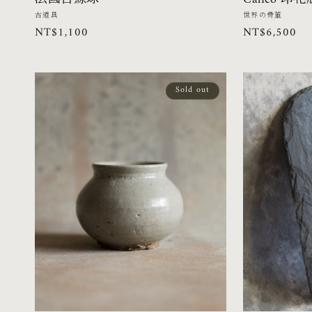
廠
廠
古道具
世界の骨董
定
NT$1,100
定
NT$6,500
商：
商：
價
價
Sold out