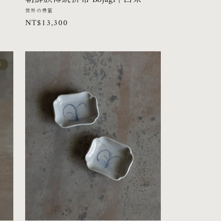
廠
世界の骨董
定
NT$13,300
商：
價
t