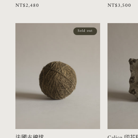
定
NT$2,480
定
NT$3,500
商：
商：
價
價
Sold out
法國古線球
Calico 印