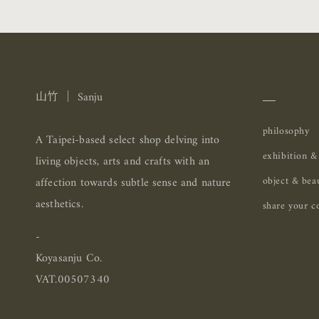
＿
山竹 ｜ Sanju
philosophy
A Taipei-based select shop delving into
exhibition &
living objects, arts and crafts with an
object & bea
affection towards subtle sense and nature
aesthetics.
share your co
-
Koyasanju Co.
VAT.00507340