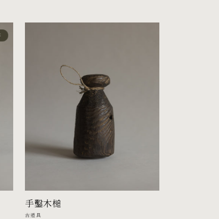
價
t
手鑿木槌
廠
古道具