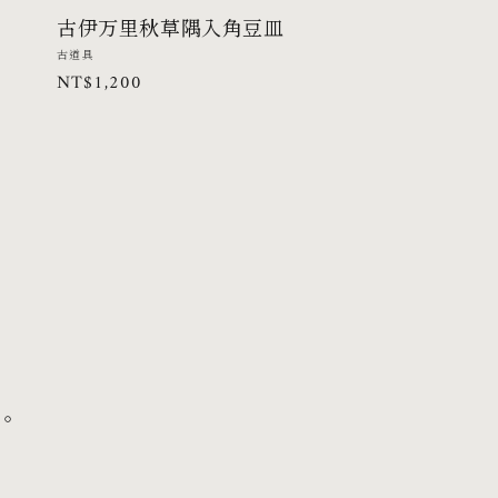
古伊万里秋草隅入角豆皿
廠
古道具
定
NT$1,200
商：
價
。