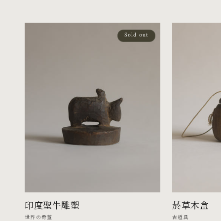
價
價
Sold out
印度聖牛雕塑
菸草木盒
廠
廠
世界の骨董
古道具