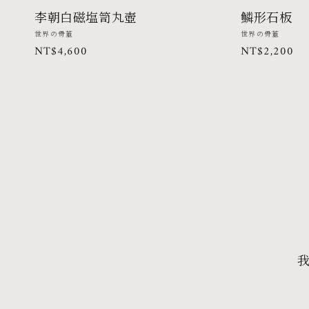
李朝白磁塩笥丸壺
鱗形石板
廠
廠
世界の骨董
世界の骨董
定
NT$4,600
定
NT$2,200
商：
商：
價
價