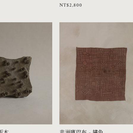
定
NT$2,800
商：
價
花版木
非洲庫巴布 - 鏽色