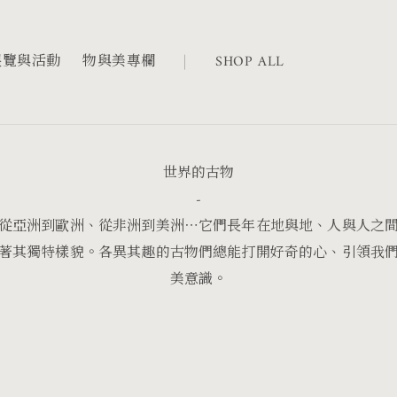
展覽與活動
物與美專欄
SHOP ALL
世界的古物
-
從亞洲到歐洲、從非洲到美洲⋯它們長年在地與地、人與人之
著其獨特樣貌。各異其趣的古物們總能打開好奇的心、引領我
美意識。