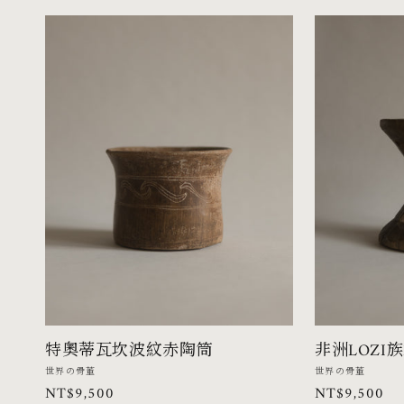
特奧蒂瓦坎波紋赤陶筒
非洲LOZI
廠
廠
世界の骨董
世界の骨董
定
NT$9,500
定
NT$9,500
商：
商：