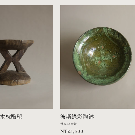
族木枕雕塑
波斯綠彩陶鉢
廠
世界の骨董
定
NT$5,500
商：