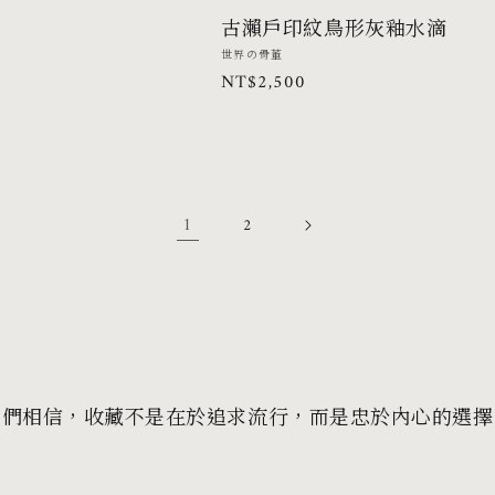
古瀨戶印紋鳥形灰釉水滴
廠
世界の骨董
定
NT$2,500
商：
價
1
2
我們相信，收藏不是在於追求流行，而是忠於內心的選擇