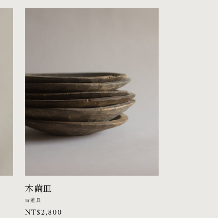
木繭皿
廠
古道具
定
NT$2,800
商：