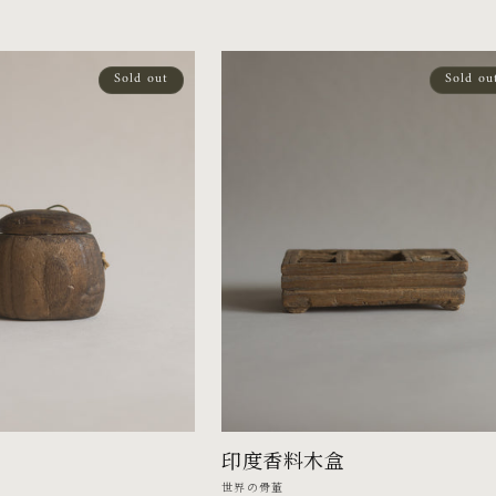
價
Sold out
Sold ou
印度香料木盒
廠
世界の骨董