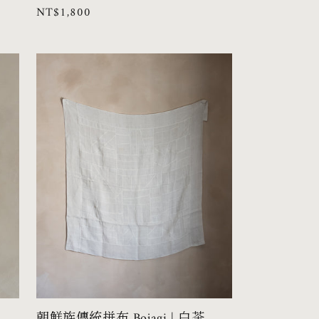
定
NT$1,800
商：
價
朝鮮族傳統拼布 Bojagi | 白茶