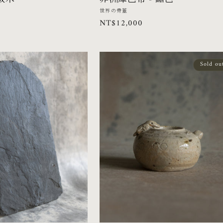
廠
世界の骨董
定
NT$12,000
商：
價
Sold ou