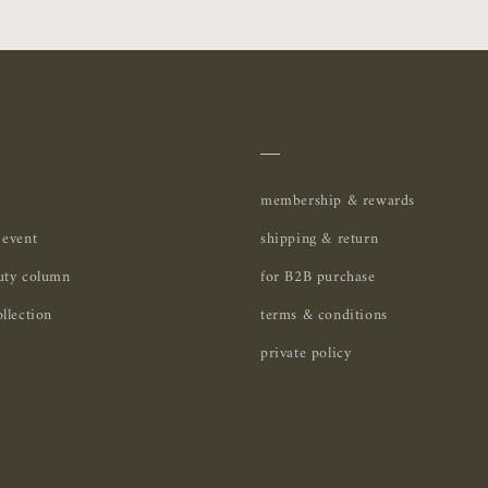
＿
membership & rewards
 event
shipping & return
uty column
for B2B purchase
llection
terms & conditions
private policy