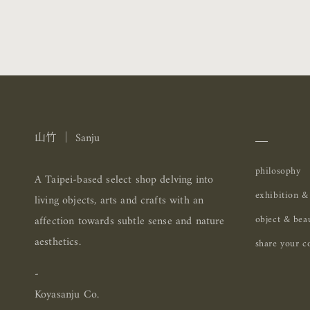
＿
山竹 ｜ Sanju
philosophy
A Taipei-based select shop delving into
exhibition &
living objects, arts and crafts with an
object & bea
affection towards subtle sense and nature
aesthetics.
share your co
-
Koyasanju Co.