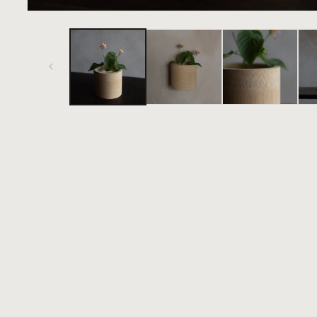
在
互
動
視
窗
中
開
啟
多
媒
體
檔
案
1