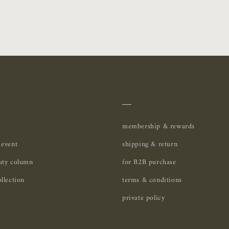
＿
membership & rewards
 event
shipping & return
uty column
for B2B purchase
llection
terms & conditions
private policy