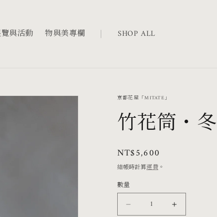
展覽與活動
物與美專欄
SHOP ALL
京都花屋「MITATE」
竹花筒・冬
定
NT$5,600
價
結帳時計算
運費
。
數量
竹
竹