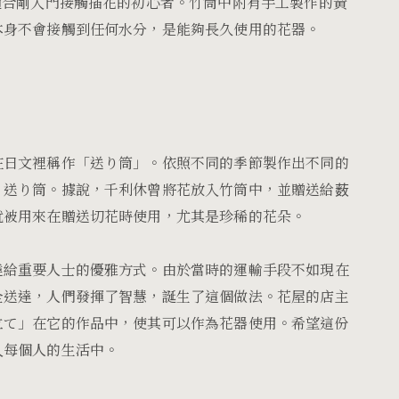
適合剛入門接觸插花的初心者。
竹筒中
附有手工製作的黃
本身不會接觸到任何水分，是能夠長久使用的花器。
在日文裡稱作「送り筒」。依照不同的季節製作出不同的
」
送り筒。
據說，千利休曾將花放入竹筒中，並贈送給薮
就被用來在贈送切花時使用，尤其是珍稀的花朵。
達給重要人士的優雅方式。由於當時的運輸手段不如現在
全送達，人們發揮了智慧，誕生了這個做法。花屋的店主
立て」在它的作品中，
使其可以作為花器使用。希望這份
入每個人的生活中。