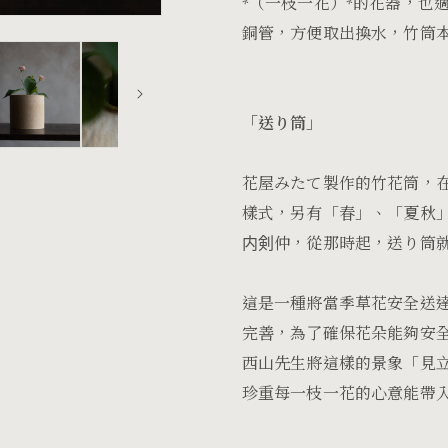
*（
一枝一花）*的花器，也
銅管，方便取出換水，竹筒
「送り筒」
花屋みたて製作的竹花筒，
樣式，另有「春」、「夏秋
内剣仲，從那時起，送り筒
這是一種將當季草花安全送
完善，為了確保花朵能夠安
西山先生將這樣的景象「見
珍重每一枝一花的心意能帶