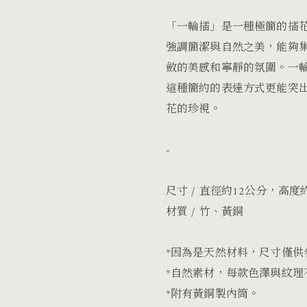
「一輪插」是一種極簡的插
強調簡潔與自然之美，能夠
斂的美感和寧靜的氛圍。一
這種簡約的表達方式更能突
花的珍視。
-
尺寸 /
直徑約12公分，高度約
材質 / 竹、黃銅
*因為是天然材料，尺寸僅供
*自然素材，每款色澤與紋理
*附有黃銅製內筒。