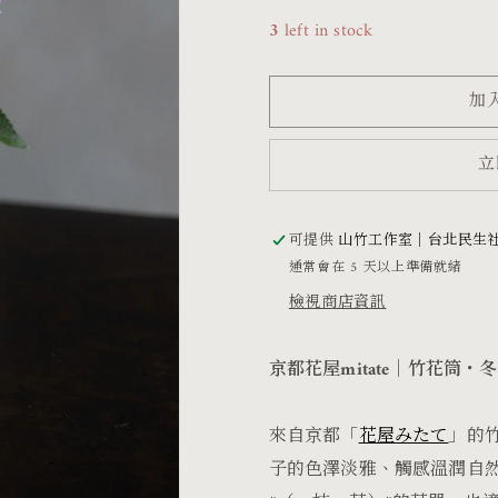
花
花
3
left in stock
筒・
筒・
冬
冬
加
數
數
量
量
立
減
增
少
加
可提供
山竹工作室｜台北民生
通常會在 5 天以上準備就緒
檢視商店資訊
京都花屋mitate｜竹花筒・冬
來自京都「
花屋みたて
」的
子的色澤淡雅、觸感溫潤自