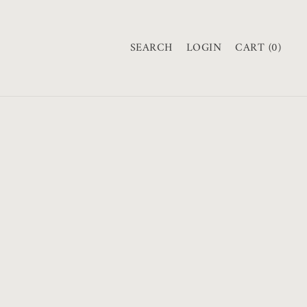
購
物
SEARCH
LOGIN
CART (0)
車