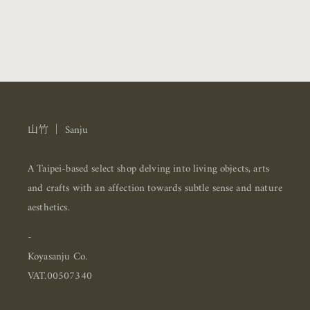
山竹 ｜ Sanju
A Taipei-based select shop delving into living objects, arts
and crafts with an affection towards subtle sense and nature
aesthetics.
-
Koyasanju Co.
VAT.00507340