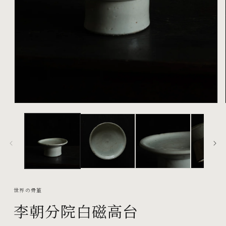
在
互
動
視
窗
中
開
啟
世界の骨董
多
李朝分院白磁高台
媒
體