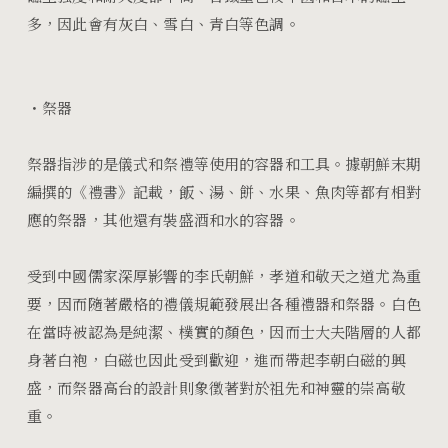
多，因此會有灰白、雪白、青白等色調。
・祭器
祭器指涉的是儀式和祭禮等使用的容器和工具。據朝鮮末期
編撰的《禮書》記載，飯、湯、餅、水果、魚肉等都有相對
應的祭器，其他還有裝盛酒和水的容器。
受到中國儒家深厚影響的李氏朝鮮，孝道和敬天之道尤為重
要，因而隨著嚴格的禮儀規範發展出各種禮器和祭器。白色
在當時被認為是純潔、樸實的顏色，因而士大夫階層的人都
身著白袍，白磁也因此受到歡迎，進而帶起李朝白磁的興
盛，而祭器高台的設計則象徵著對於祖先和神靈的崇高敬
重。