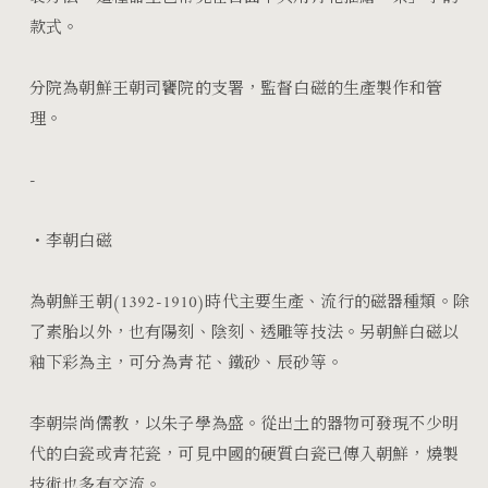
減
增
款式。
少
加
分院為朝鮮王朝司饔院的支署，監督白磁的生產製作和管
理。
-
・李朝白磁
為朝鮮王朝
(1392-1910)
時代主要生產、流行的磁器種類。除
了素胎以外，也有陽刻、陰刻、透雕等技法。另朝鮮白磁以
釉下彩為主，可分為青花、鐵砂、辰砂等。
李朝崇尚儒教，以朱子學為盛。從出土的器物可發現不少明
代的白瓷或青花瓷，可見中國的硬質白瓷已傳入朝鮮，燒製
技術也多有交流。