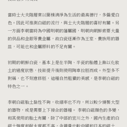
當時士大夫階層常以簡樸清淨為生活的最高德行，多偏愛白
色。因此可推測白磁的流行，與士大夫階層的喜好有關。另
一方面李朝當時為中國明朝的藩屬國，明朝向朝鮮索要大量
的供品和金銀等貴金屬，故白瓷逐漸作為王室、貴族用的器
皿，可能也和金屬原料的不足有關。
初期的朝鮮白瓷，基本上是在半陶、半瓷的胎體上飾以化妝
土的過度狀態，技術提升後則使用陶車拉胚而成。外型多不
對稱，也不刻意修胚，這種自然粗獷的美感，是李朝白磁的
特色之一。
李朝白磁胎土黏性不夠，收縮率也不均，所以較少燒製大型
的器物，或是需要上下接合的器種。
李朝白磁顏色的多變，
和其使用的胎土有關，除了中部的宜川之外，國內生產的白
磁土強度和耐火度都不高，含鐵量也較中國和日本的磁土