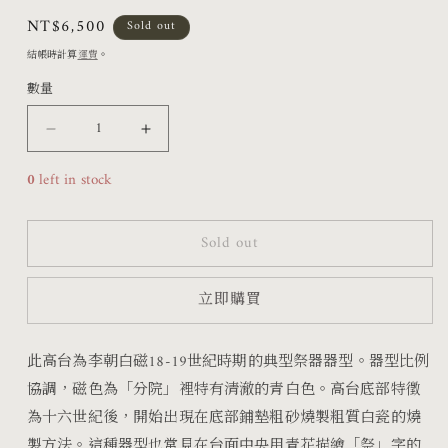
檔
定
NT$6,500
Sold out
案
價
結帳時計算
運費
。
1
數量
李
李
朝
朝
0
left in stock
分
分
院
院
Sold out
白
白
立即購買
磁
磁
高
高
此高台為李朝白磁
18-19
世紀時期的典型祭器器型。器型比例
台
台
協調，磁色
為「分院」裡特有清澈的青白色
。高台底部特徵
數
數
為十六世紀後，開始出現在底部鋪墊粗砂燒製粗質白瓷的燒
量
量
製方法。這種器型也常見在台面中央用青花描繪「祭」字的