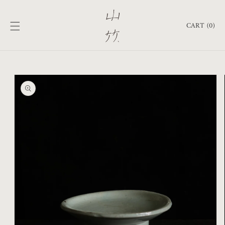
跳至內
購
容
物
CART (0)
車
略過產
品資訊