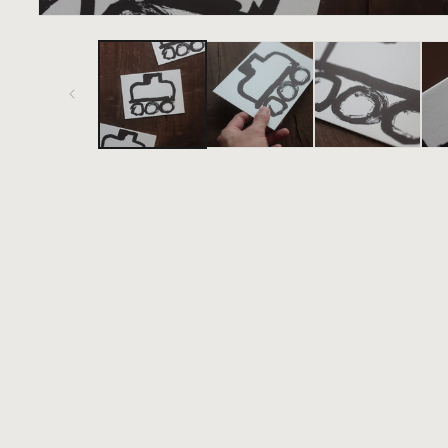
在
互
動
視
窗
中
開
啟
多
媒
體
檔
案
1