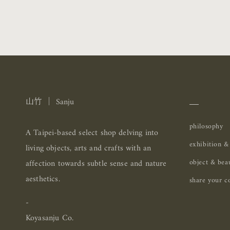
＿
山竹 ｜ Sanju
philosophy
A Taipei-based select shop delving into
exhibition &
living objects, arts and crafts with an
object & bea
affection towards subtle sense and nature
aesthetics.
share your co
-
Koyasanju Co.