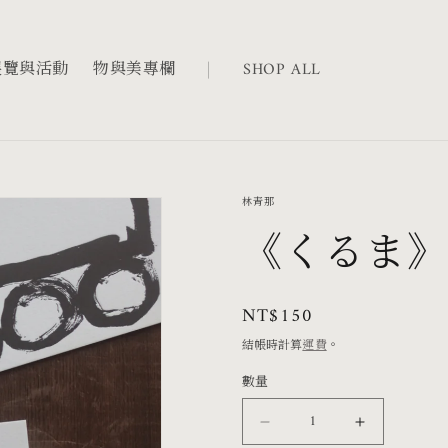
展覽與活動
物與美專欄
SHOP ALL
林青那
《くるま》
定
NT$150
價
結帳時計算
運費
。
數量
《く
《く