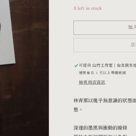
る
る
3
left in stock
ま》
ま》
活
活
加
版
版
印
印
立
刷
刷
明
明
可提供
山竹工作室｜台北民生
信
信
通常會在 5 天以上準備就緒
檢視商店資訊
片
片
數
數
林青那以幾乎無意識的狀態
量
量
態。
減
增
少
加
深邃的墨黑與衝動的線條