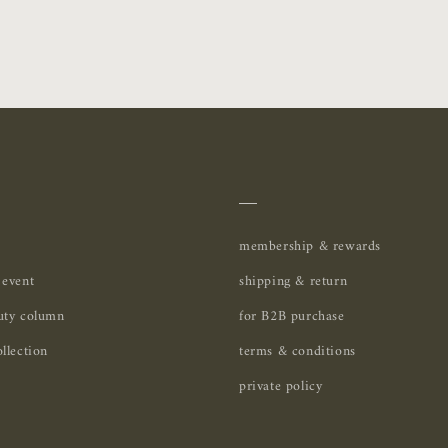
＿
membership & rewards
 event
shipping & return
uty column
for B2B purchase
llection
terms & conditions
private policy