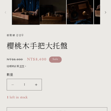
互
動
視
窗
中
開
啟
姜聲楀 강성우
多
櫻桃木手把大托盤
媒
體
檔
定
售
NT$8,400
NT$8,800
Sale
案
價
價
結帳時計算
運費
。
1
數量
櫻
櫻
桃
桃
1
left in stock
木
木