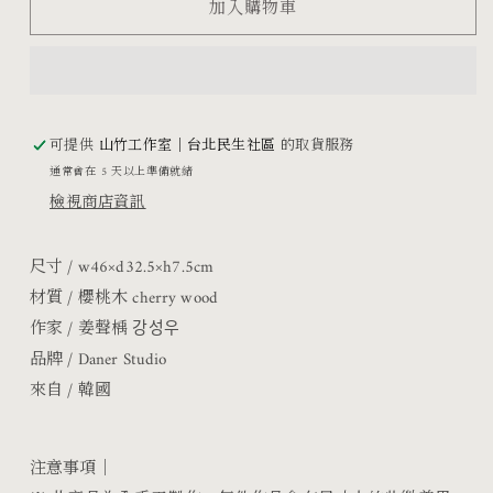
手
手
加入購物車
把
把
大
大
托
托
盤
盤
可提供
山竹工作室｜台北民生社區
的取貨服務
通常會在 5 天以上準備就緒
數
數
檢視商店資訊
量
量
減
增
尺寸 /
w46×d32.5×h7.5cm
少
加
材質 / 櫻桃木 cherry wood
作家 / 姜聲楀 강성우
品牌 / Daner Studio
來自 / 韓國
注意事項｜