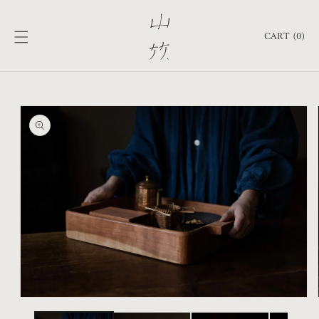
跳至內
購
容
物
CART (0)
車
略過產
品資訊
在