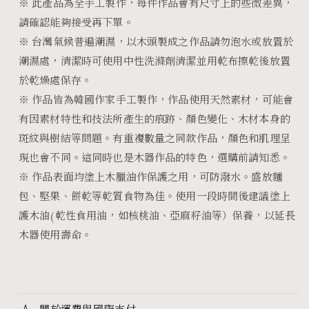
※
此產品為全手工製作，每件作品會有尺寸上的些微差異，
請確認能夠接受再下單。
※
台灣氣候普遍潮濕，以木頭製成之作品請勿泡水或放置於
潮濕處，清潔時可使用中性洗滌劑清潔並用乾布擦乾後放置
於乾燥處保存。
※ 作品皆為韓國作家手工製作，作品使用天然素材，可能會
有因素材特性和技法所產生的痕跡、顏色變化、木材本身的
斑紋與樹結等問題。有重複數量之同款作品，顏色和肌理呈
現也會不同。這同時也是木器作品的特色，選購前請知悉。
※
作品表面均塗上木臘油作保護之用，可防潑水。盛放麵
包、堅果、餅乾等乾質食物為佳。使用一段時間後建議塗上
護木油
(
乾性食用油，如核桃油、亞麻籽油等）保養，以延長
木器使用壽命。