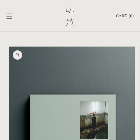
跳至內
購
容
物
CART (0)
車
略過產
品資訊