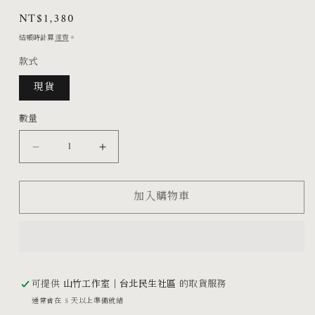
檔
定
NT$1,380
案
價
結帳時計算
運費
。
1
款式
現貨
數量
「Sen’nyū
「Sen’nyū
泉
泉
加入購物車
涌」
涌」
Photo
Photo
Book
Book
數
數
可提供
山竹工作室｜台北民生社區
的取貨服務
量
量
通常會在 5 天以上準備就緒
減
增