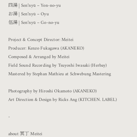
四湯
| Sen’nyū – Yon‑no‑yu
お湯
| Sen’nyū – Oyu
伍湯
| Sen’nyū – Go‑no‑yu
Project & Concept Director: Meitei
Producer: Kenzo Fukagawa (AKANEKO)
Composed & Arranged by Meitei
Field Sound Recording by Tsuyoshi Iwasaki (Herbay)
Mastered by Stephan Mathieu at Schwebung Mastering
Photography by Hiroshi Okamoto (AKANEKO)
Art Direction & Design by Ricks Ang (KITCHEN. LABEL)
-
about 冥丁 Meitei