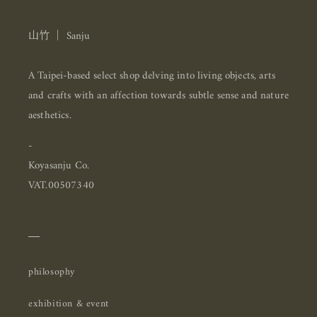
山竹 ｜ Sanju
A Taipei-based select shop delving into living objects, arts
and crafts with an affection towards subtle sense and nature
aesthetics.
-
Koyasanju Co.
VAT.00507340
＿
philosophy
exhibition & event