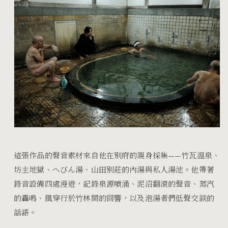
這張作品的聲音素材來自他在別府的親身採集——竹瓦溫泉、
坊主地獄、へびん湯、山田別莊的內湯與私人湯池。他帶著
錄音設備四處漫遊，記錄泉源噴涌、泥沼翻滾的聲音、蒸汽
的轟鳴、風穿行於竹林間的回響，以及泡湯者們低聲交談的
話語。