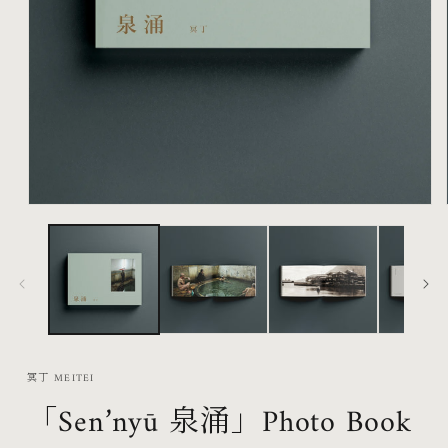
在
互
動
視
窗
中
開
啟
冥丁 MEITEI
多
「Sen’nyū 泉涌」Photo Book
媒
體