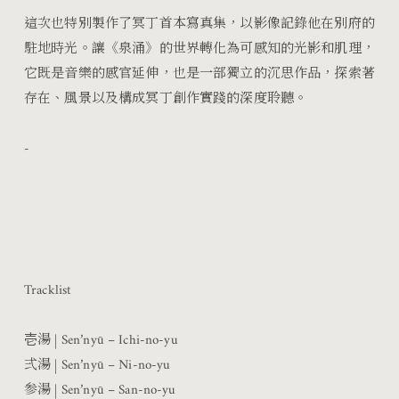
這次也特別製作了冥丁首本寫真集，以影像記錄他在別府的
駐地時光。讓《泉涌》的世界轉化為可感知的光影和肌理，
它既是音樂的感官延伸，也是一部獨立的沉思作品，探索著
存在、風景以及構成冥丁創作實踐的深度聆聽。
-
Tracklist
壱湯 | Sen’nyū – Ichi‑no‑yu
弍湯
| Sen’nyū – Ni‑no‑yu
参湯
| Sen’nyū – San‑no‑yu