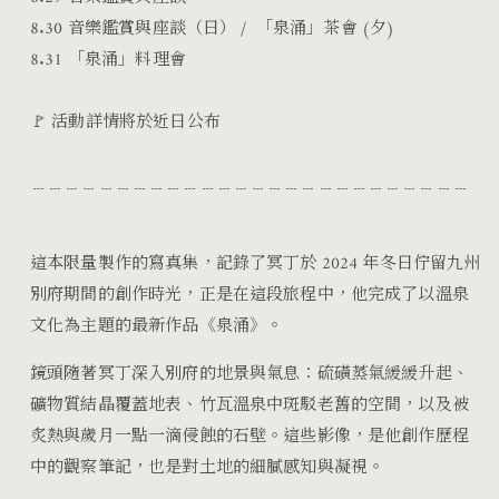
8.30 音樂鑑賞與座談（日） / 「泉涌」茶會 (夕)
8.31 「泉涌」料理會
🚩 活動詳情將於近日公布
﹍﹍﹍﹍﹍﹍﹍﹍﹍﹍﹍﹍﹍﹍﹍﹍﹍﹍﹍
﹍﹍﹍﹍﹍﹍﹍
這本限量製作的寫真集，記錄了冥丁於 2024 年冬日佇留九州
別府期間的創作時光，正是在這段旅程中，他完成了以溫泉
文化為主題的最新作品《泉涌》。
鏡頭隨著冥丁深入別府的地景與氣息：硫磺蒸氣緩緩升起、
礦物質結晶覆蓋地表、竹瓦溫泉中斑駁老舊的空間，以及被
炙熱與歲月一點一滴侵蝕的石壁。這些影像，是他創作歷程
中的觀察筆記，也是對土地的細膩感知與凝視。