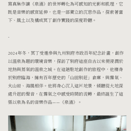
寫真集作讓《泉涌》的世界轉化為可感知的光影和肌理，它
既是音樂的感官延伸，也是一部獨立的沉思作品，探索著當
下、風土以及構成冥丁創作實踐的深度聆聽。
-
2024年冬，冥丁受邀參與九州別府市政百年紀念計畫，創作
以溫泉為題的環境音樂，探訪了別府這座自古以來便浸潤於
地熱與蒸氣的溫泉之城。在這趟駐地創作的旅程中，他棲身
於別府臨海，擁有百年歷史的「山田別莊」倉庫，與霧氣、
火山岩、海風相伴。他將身心沉入這片地景，傾聽從大地深
處升起的聲音，在霧氣之中感受時間的流轉，最終誕生了這
張以泉為名的音樂作品——《泉涌》。