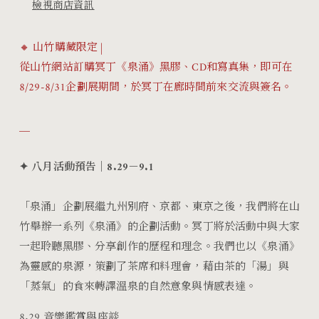
檢視商店資訊
少
加
🔸 山竹購藏限定 |
從山竹網站訂購冥丁《泉涌》黑膠、CD和寫真集，即可在
8/29-8/31企劃展期間，於冥丁在廊時間前來交流與簽名。
＿
✦ 八月活動預告｜8.29－9.1
「泉涌」企劃展 繼九州別府、京都、東京之後，我們將在山
竹舉辦一系列《泉涌》的企劃活動。冥丁將於活動中與大家
一起聆聽黑膠、分享創作的歷程和理念。我們也以《泉涌》
為靈感的泉源，策劃了茶席和料理會，藉由茶的「湯」與
「蒸氣」的食來轉譯溫泉的自然意象與情感表達。
8.29 音樂鑑賞與座談