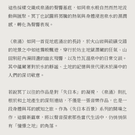
這些採樣交織成泉涌的聲響基底，如同泉水般自然而然地流
動與匯聚。冥丁也試圖將蒸騰的熱氣與身體浸泡泉水的濕潤
感，轉化為聲響表現。
《泉涌》如同一首從地底涌出的長詩，於火山岩與硫磺交錯
的地景之中如迷霧般飄遊，穿行於坊主地獄潛藏的狂氣、山
田別莊內湯回盪的幽玄殘響，以及竹瓦溫泉中的日常交談。
其中蘊藏著對於水的靜謐、土地的記憶與世代浸沐於湯中的
人們的深切敬意。
若說冥丁以往的作品是對「失日本」的凝視，《泉涌》則扎
根於和土地產生的深刻連結，不僅是一張音樂作品，也是一
段身體與耳的感知之旅。作為《失日本百景》系列的開場之
作，這個新篇章，將以聲音探索那些當代生活中，仍悄悄保
有「憧憬之地」的角落。