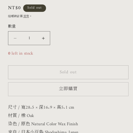
檔
定
NT$0
Sold out
案
價
結帳時計算
運費
。
1
數量
盆
盆
型
型
0
left in stock
木
木
台
台
Sold out
Ⅶ・
Ⅶ・
立即購買
橡
橡
木
木
尺寸 / 寬28.5
× 深
16.9
× 高5.1 cm
28
28
材質 / 橡 Oak
數
數
染色 / 原色 Natural Color Wax Finish
量
量
來自 / 日本小豆島 Shodoshima, Japan