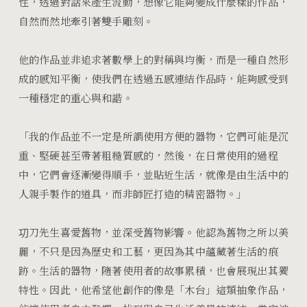
性，透過對話來產生流動，想像它能夠變成什麼樣的作品，
自然而然地牽引著雙手雕刻。
他的作品並非追求著數學上的對稱與均衡，而是一種自然形
成的感知平衡，使我們在透過五感連結作品時，能夠感受到
一種穩定的重心與和諧。
「我的作品並不一定是所謂使用方便的器物，它們可能是沉
重、堅硬甚至帶著粗糙質感的，然後，在日常使用的過程
中，它們會逐漸變得順手，並貼近生活，就像是由生活中的
人親手製作的道具，而非師匠打造的精密器物。」
㓛刀先生
喜愛舊物，並深受舊物影響。
他認為
舊物之所以美
麗，不只是因為歷史和工藝，更因為其中蘊藏著生活的痕
跡。生活的器物，隨著使用者的故事累積，也會展現出其獨
特性。因此，他希望他創作的像是「木台」這類抽象作品，