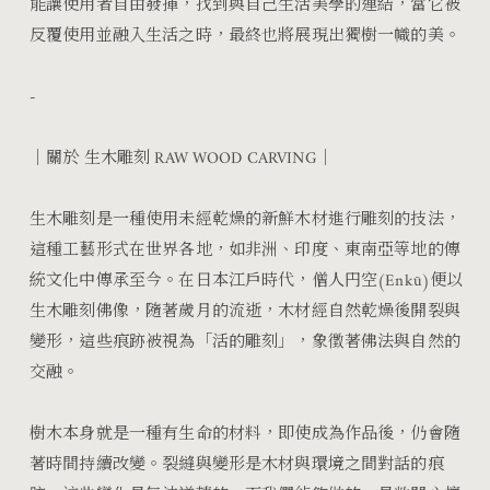
能讓使用者自由發揮，找到與自己生活美學的連結，當它被
反覆使用並融入生活之時，最終也將展現出獨樹一幟的美。
-
｜關於 生木雕刻 RAW WOOD CARVING｜
生木雕刻是一種使用未經乾燥的新鮮木材進行雕刻的技法，
這種工藝形式在世界各地，如非洲、印度、東南亞等地的傳
統文化中傳承至今。在日本江戶時代，僧人円空(Enkū)便以
生木雕刻佛像，隨著歲月的流逝，木材經自然乾燥後開裂與
變形，這些痕跡被視為「活的雕刻」，象徵著佛法與自然的
交融。
樹木本身就是一種有生命的材料，即使成為作品後，仍會隨
著時間持續改變。裂縫與變形是木材與環境之間對話的痕