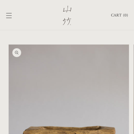
跳至內
購
容
物
CART (0)
車
略過產
品資訊