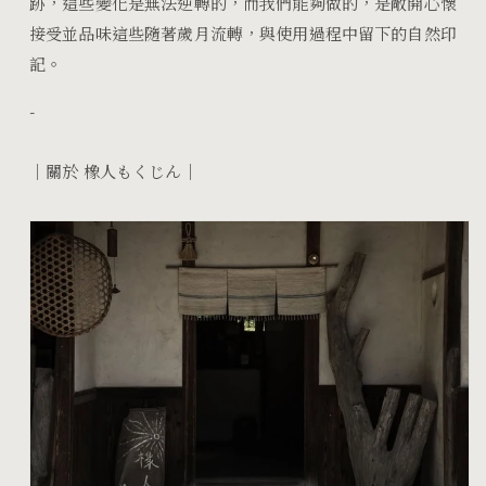
跡，這些變化是無法逆轉的，而我們能夠做的，是敞開心懷
接受並品味這些隨著歲月流轉，與使用過程中留下的自然印
記。
-
｜關於 橡人もくじん｜