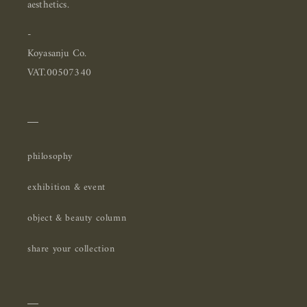
aesthetics.
-
Koyasanju Co.
VAT.00507340
＿
philosophy
exhibition & event
object & beauty column
share your collection
＿