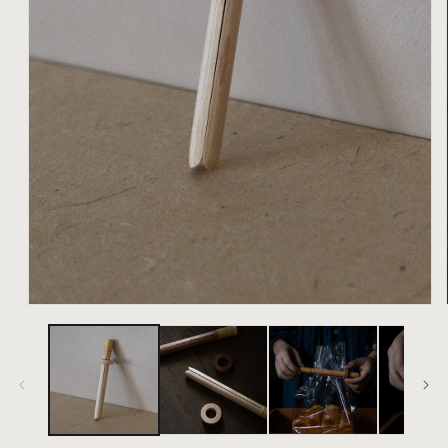
在
互
動
視
窗
中
開
啟
多