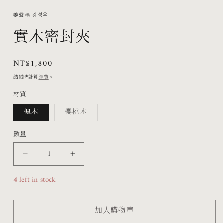
媒
體
姜聲楀 강성우
檔
實木密封夾
案
1
定
NT$1,800
價
結帳時計算
運費
。
材質
子
楓木
櫻桃木
類
已
售
數量
罄
或
無
實
實
法
供
貨
木
木
4
left in stock
密
密
封
封
加入購物車