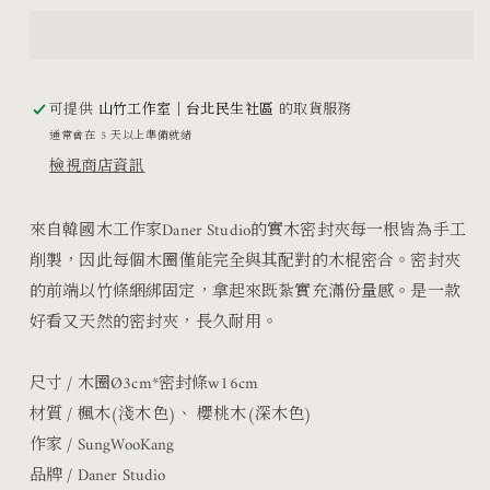
夾
夾
數
數
量
量
減
增
可提供
山竹工作室｜台北民生社區
的取貨服務
通常會在 5 天以上準備就緒
少
加
檢視商店資訊
來自韓國木工作家Daner Studio的實木密封夾每一根皆為手工
削製，因此每個木圈僅能完全與其配對的木棍密合。密封夾
的前端以竹條綑綁固定，拿起來既紮實充滿份量感。是一款
好看又天然的密封夾，長久耐用。
尺寸 / 木圈Ø3cm*密封條w16cm
材質 /
楓木(淺木色)、
櫻桃木(深木色)
作家 / SungWooKang
品牌 / Daner Studio