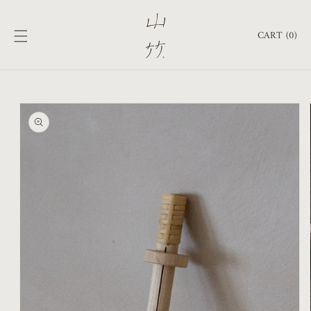
跳至內
購
容
物
CART (0)
車
略過產
品資訊