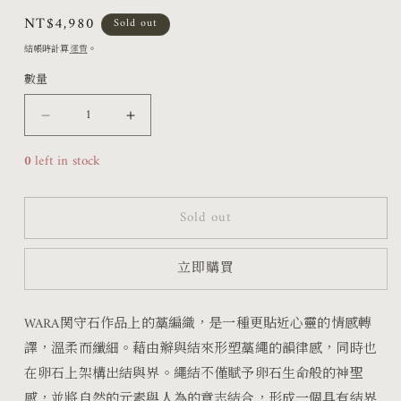
檔
定
NT$4,980
Sold out
案
價
結帳時計算
運費
。
1
數量
関
関
守
守
0
left in stock
石
石
-
-
Sold out
XIV
XIV
/
/
立即購買
M
M
數
數
WARA
関守石作品上的藁編織，是一種更貼近心靈的情感轉
譯，溫柔而纖細。藉由辮與結來形塑藁繩的韻律感，同時也
量
量
在
卵石上架構出結與界。繩結不僅賦予卵石生命般的神聖
減
增
感，並將自然的元素與人為的意志結合，形成一個具有結界