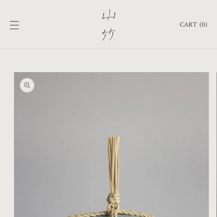
跳至內
購
容
物
CART (0)
車
略過產
品資訊