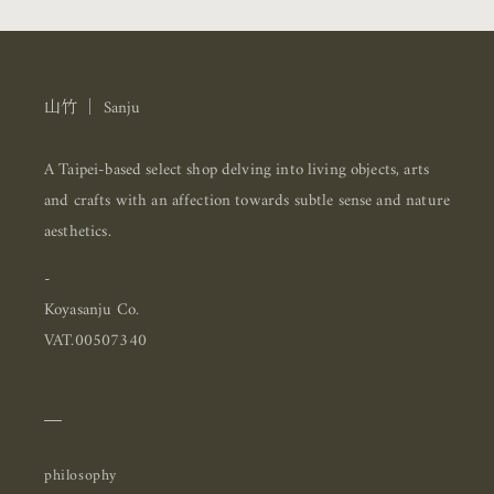
山竹 ｜ Sanju
A Taipei-based select shop delving into living objects, arts
and crafts with an affection towards subtle sense and nature
aesthetics.
-
Koyasanju Co.
VAT.00507340
＿
philosophy