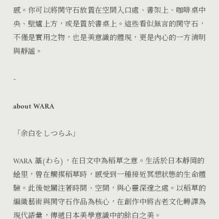
感。你可以將関守石放置在空間入口處、書架上、咖啡桌中
央、壁爐上方，或是置於書桌上。這些看似無言的関守石，
不僅是實用之物，也是美意識的體現，更是內心的一方清明
與靜謐。
-
about WARA
「余白をしつらふ」
WARA 藁(わら)，在日文中為稻草之意。生活於日本靜岡的
絵里，曾在觸摸稻草時，感受到一種接近冥想狀態的生命體
驗。此後她關注著時間、空間，與心靈深邃之處。以稻草的
編織藝術與関守石作品為核心，在創作中將古老文化轉譯為
現代語彙，傳遞日本美學意識中的餘白之美。