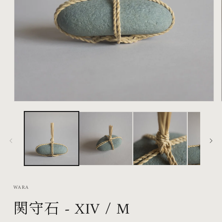
在
互
動
視
窗
中
開
啟
WARA
多
関守石 - XIV / M
媒
體