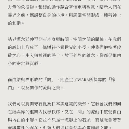
少
加
力量的象徵物。繫結的動作蘊含著慎重與敬意，暗示人們在
靠近之前，應調整自身的心境，與周圍空間形成一種精神上
的和諧。
結界概念延伸至卵石本身與時間、空間之間的關係，在我們
的感知上形成了一條通往心靈世界的小徑，使我們抱持著虔
敬之心，步入精神裡的淨土，放下外界的雜念，從而促進內
心的安定與沉靜。
而由結與界形成的「間」，則產生了
WARA
所探尋的「餘
白」，以及關係的流動之美。
我們可以將
関守石視為日本美意識的凝聚，它教會我們如何
在結與界的框架內找尋秩序，又在「間」的流動中感受自由
與內在的平靜。它並不只是一塊靜止的石頭，而是隱含著智
慧與靈性的存在，引領人們通往自然與心靈和諧之境。