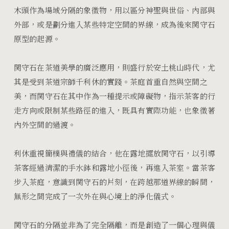
木頭作為場域分隔的象徵物，用以區分神聖與世俗、內部與
外部，或是劃分進入某些特定空間的界線，成為後來関守石
原型的起源。
関守石在茶道美學的廣泛應用，則盛行於安土桃山時代，尤
其是受到茶道宗師千利休的實踐。茶庭首重自然與空間之
美，而関守石在其中作為一種提示或障礙物，指示茶客的行
走方向或限制某些路徑的進入，既具有實際功能，也象徵著
內外空間的過渡。
利休重視簡樸與禮儀的結合，他在露地擺放関守石，以引導
茶客經過清潔的手水鉢和露地小徑後，再進入茶室。當茶客
步入茶庭，意識到関守石的片刻，在跨越那道界線的瞬間，
無形之間完成了一次外在與心境上的淨化儀式。
関守石的分隔並非為了完全隔離，而是創造了一個心理與儀