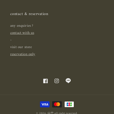
contact & reservation
any enquiries ?
contact with us
-
visit our store
reservation only
Facebook
Instagram
Translation
missing:
zh-
付
TW.general.social.links.line
款
© 2026,
山竹
all right reserved.