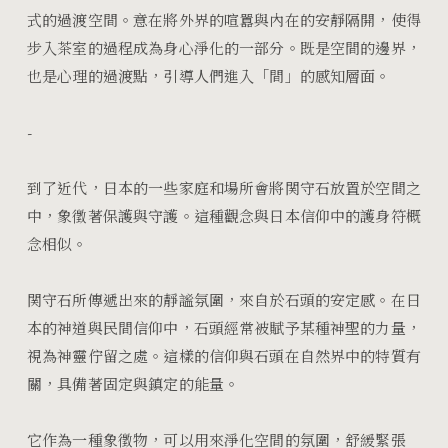
式的過渡空間。意在將外界的喧囂與內在的安靜隔開，使得
步入茶室的過程成為身心淨化的一部分。既是空間的邊界，
也是心理的過渡點，引導人們進入「間」的感知層面。
-
到了近代，日本的一些家庭和場所會將関守石放置於空間之
中，象徵著保護與守護。這種觀念與日本信仰中的護身符概
念相似。
関守石所傳遞出來的靜謐氛圍，來自於石頭的安定感。在日
本的神道與民間信仰中，石頭經常被賦予某種神聖的力量，
視為神靈佇留之處。這樣的信仰與石頭在自然界中的特質有
關，具備著固定與鎮定的能量。
它作為一種象徵物，可以用來淨化空間的氛圍，舒緩緊張